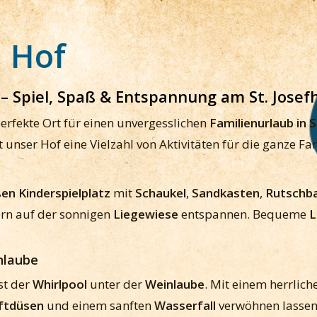
m Hof
– Spiel, Spaß & Entspannung am St. Josef
perfekte Ort für einen unvergesslichen
Familienurlaub in S
et unser Hof eine Vielzahl von Aktivitäten für die ganze Fam
en Kinderspielplatz
mit
Schaukel
,
Sandkasten
,
Rutschb
ern auf der sonnigen
Liegewiese
entspannen. Bequeme
L
nlaube
st der
Whirlpool
unter der
Weinlaube
. Mit einem herrlic
ftdüsen
und einem sanften
Wasserfall
verwöhnen lassen 