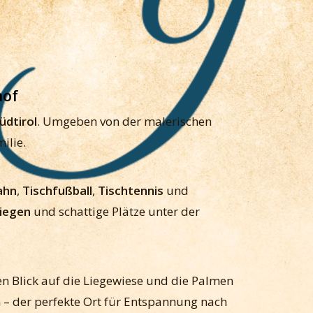
hof
üdtirol
. Umgeben von der malerischen
ilie.
ahn
,
Tischfußball
,
Tischtennis
und
iegen
und schattige Plätze unter der
hen Blick auf die Liegewiese und die Palmen
– der perfekte Ort für Entspannung nach