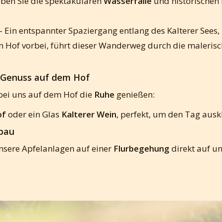
eben Sie die spektakulären
Wasserfälle
und historischen 
– Ein entspannter Spaziergang entlang des Kalterer See
m Hof vorbei, führt dieser Wanderweg durch die maleris
 Genuss auf dem Hof
bei uns auf dem Hof die
Ruhe
genießen:
of
oder ein Glas
Kalterer Wein
, perfekt, um den Tag ausk
tbau
sere Apfelanlagen auf einer
Flurbegehung
direkt auf un