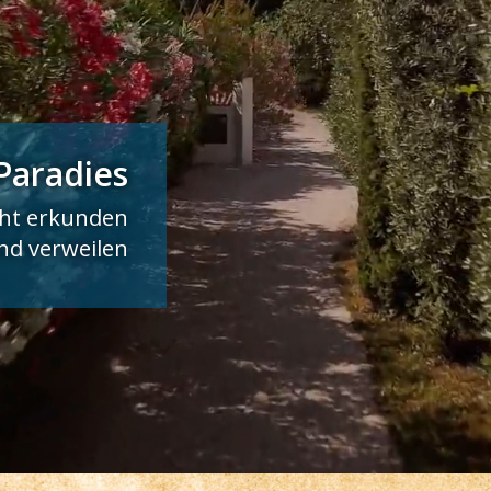
Paradies
cht erkunden
d verweilen