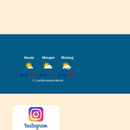
Heute
Morgen
Montag
16 °C
33 °C
17 °C
34 °C
17 °C
34 °C
©
Landeswetterdienst