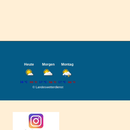
Heute
Morgen
Montag
16 °C
33 °C
17 °C
34 °C
17 °C
34 °C
©
Landeswetterdienst