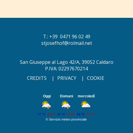
T.: +39 0471 96 02 49
stjosefhof@rolmail.net
San Giuseppe al Lago 42/A, 39052 Caldaro
P.IVA: 02297670214
CREDITS
|
PRIVACY
|
COOKIE
Oggi
Domani
mercoledì
17 °C
35 °C
17 °C
35 °C
16 °C
35 °C
©
Servizio meteo provinciale